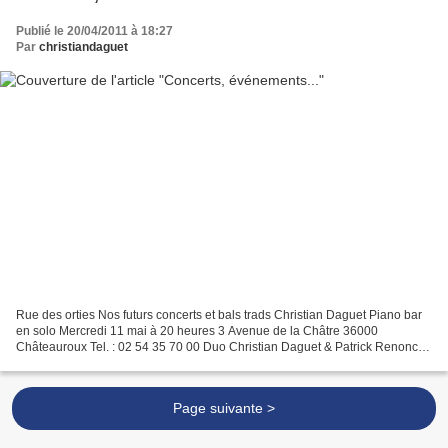
Publié le 20/04/2011 à 18:27
Par
christiandaguet
Rue des orties Nos futurs concerts et bals trads Christian Daguet Piano bar
en solo Mercredi 11 mai à 20 heures 3 Avenue de la Châtre 36000
Châteauroux Tel. : 02 54 35 70 00 Duo Christian Daguet & Patrick Renoncet
18h30 13 mai 2011 café de la Place Le...
Page suivante >