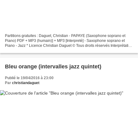
Partitions gratuites : Daguet, Christian - PAPAYE (Saxophone soprano et
Piano) PDF + MP3 (humain)] + MP3 [Interpreté] - Saxophone soprano et
Piano - Jazz * Licence Christian Daguet © Tous droits réservés Interprétation
en public autorisée si déclaration...
Bleu orange (intervalles jazz quintet)
Publié le 19/04/2016 à 23:00
Par
christiandaguet