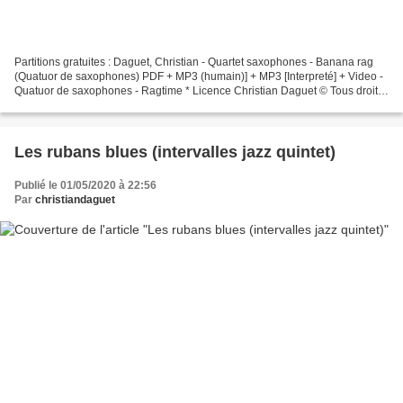
Partitions gratuites : Daguet, Christian - Quartet saxophones - Banana rag
(Quatuor de saxophones) PDF + MP3 (humain)] + MP3 [Interpreté] + Video -
Quatuor de saxophones - Ragtime * Licence Christian Daguet © Tous droits
réservés Interprétation en public...
Les rubans blues (intervalles jazz quintet)
Publié le 01/05/2020 à 22:56
Par
christiandaguet