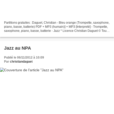
Partitions gratuites : Daguet, Christian - Bleu orange (Trompette, saxophone,
piano, basse, batterie) PDF + MP3 (humain)] + MP3 [Interpreté] - Trompette,
saxophone, piano, basse, batterie - Jazz * Licence Christian Daguet © Tous
droits réservés Interprétation...
Jazz au NPA
Publié le 06/11/2012 à 10:09
Par
christiandaguet