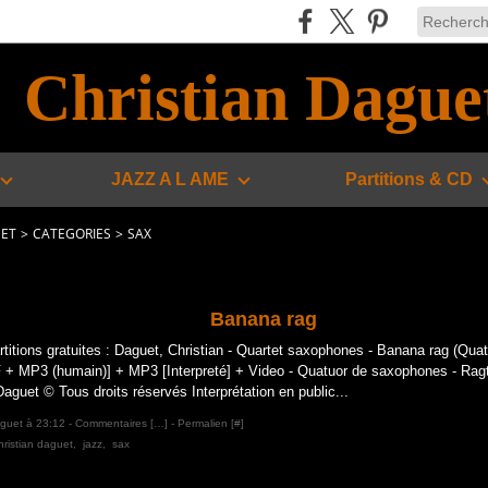
Christian Dague
JAZZ A L AME
Partitions & CD
UET
>
CATEGORIES
>
SAX
Banana rag
rtitions gratuites : Daguet, Christian - Quartet saxophones - Banana rag (Qu
 + MP3 (humain)] + MP3 [Interpreté] + Video - Quatuor de saxophones - Ragt
Daguet © Tous droits réservés Interprétation en public...
aguet à 23:12 -
Commentaires [
…
]
- Permalien [
#
]
hristian daguet
,
jazz
,
sax