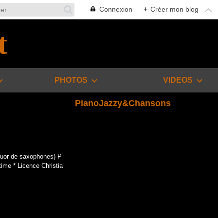
Connexion
+
Créer mon blog
t
PHOTOS
VIDEOS
PianoJazzy&Chansons
atuor de saxophones) P
ime * Licence Christia