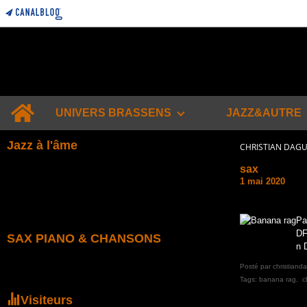
Home
UNIVERS BRASSENS
JAZZ&AUTRE
Jazz à l'âme
CHRISTIAN DAG
sax
1 mai 2020
Pa
DF
SAX PIANO & CHANSONS
n 
Posté par christiand
Tags:
banana rag
,
c
Visiteurs