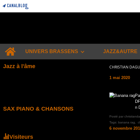
Home
UNIVERS BRASSENS
JAZZ&AUTRE
Jazz à l'âme
CHRISTIAN DAG
1 mai 2020
Pa
DF
n 
SAX PIANO & CHANSONS
Posté par christiand
Tags:
banana rag
,
c
6 novembre 201
Visiteurs