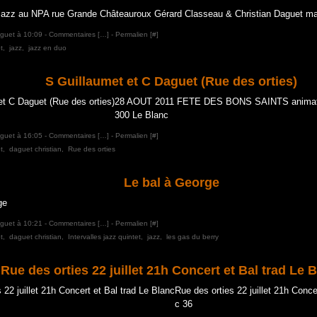
Jazz au NPA rue Grande Châteauroux Gérard Classeau & Christian Daguet m
aguet à 10:09 -
Commentaires [
…
]
- Permalien [
#
]
t
,
jazz
,
jazz en duo
S Guillaumet et C Daguet (Rue des orties)
28 AOUT 2011 FETE DES BONS SAINTS animation
300 Le Blanc
aguet à 16:05 -
Commentaires [
…
]
- Permalien [
#
]
t
,
daguet christian
,
Rue des orties
Le bal à George
aguet à 10:21 -
Commentaires [
…
]
- Permalien [
#
]
t
,
daguet christian
,
Intervalles jazz quintet
,
jazz
,
les gas du berry
Rue des orties 22 juillet 21h Concert et Bal trad Le 
Rue des orties 22 juillet 21h Conce
c 36