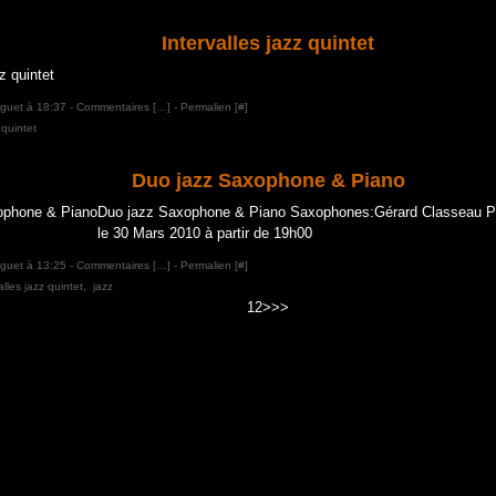
Intervalles jazz quintet
aguet à 18:37 -
Commentaires [
…
]
- Permalien [
#
]
 quintet
Duo jazz Saxophone & Piano
Duo jazz Saxophone & Piano Saxophones:Gérard Classeau Pi
le 30 Mars 2010 à partir de 19h00
aguet à 13:25 -
Commentaires [
…
]
- Permalien [
#
]
alles jazz quintet
,
jazz
1
2
>
>>
ail Canalblog
Top articles
Contact
Signaler un abus
C.G.U.
Cookies et donn