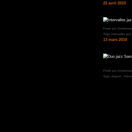
22 avril 2010
Posté par christiand
Tags:
Intervalles jazz
13 mars 2010
Posté par christiand
Tags:
daguet
,
Interv
Voir le profil de
christiandaguet
sur le port