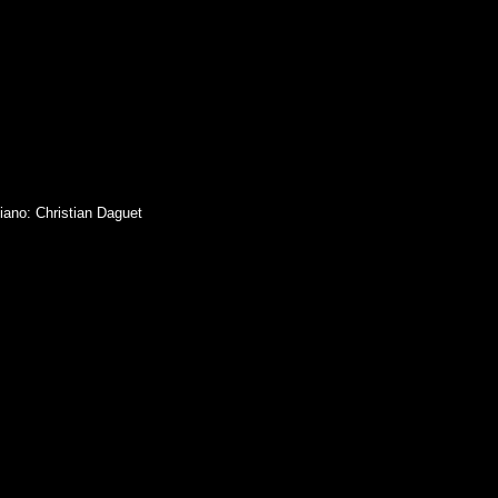
ano: Christian Daguet
ées personnelles
Préférences cookies