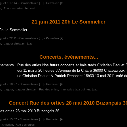
aguet à 17:14 -
Commentaires [
…
]
- Permalien [
#
]
n
,
Rue des orties
,
bal trad
21 juin 2011 20h Le Sommelier
aguet à 22:11 -
Commentaires [
…
]
- Permalien [
#
]
t
,
daguet christian
,
jazz
Concerts, événements...
Rue des orties Nos futurs concerts et bals trads Christian Daguet 
edi 11 mai à 20 heures 3 Avenue de la Châtre 36000 Châteauroux T
uo Christian Daguet & Patrick Renoncet 18h30 13 mai 2011 café de
aguet à 18:27 -
Commentaires [
…
]
- Permalien [
#
]
t
,
daguet
,
daguet christian
,
Rue des orties
,
Intervalles jazz quintet
,
jazz
Concert Rue des orties 28 mai 2010 Buzançais 3
aguet à 15:57 -
Commentaires [
…
]
- Permalien [
#
]
 christian
,
Rue des orties