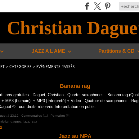
Christian Dague
JAZZ A L AME
Partitions & CD
UET
>
CATEGORIES
>
EVÉNEMENTS PASSÉS
Banana rag
rtitions gratuites : Daguet, Christian - Quartet saxophones - Banana rag (Qu
 + MP3 (humain)] + MP3 [Interpreté] + Video - Quatuor de saxophones - Ragt
Daguet © Tous droits réservés Interprétation en public...
aguet à 23:12 -
Commentaires [
…
]
- Permalien [
#
]
hristian daguet
,
jazz
,
sax
2
Jazz au NPA