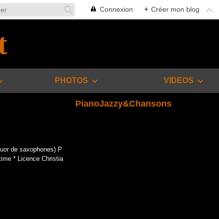
Connexion
+
Créer mon blog
t
PHOTOS
VIDEOS
PianoJazzy&Chansons
atuor de saxophones) P
ime * Licence Christia