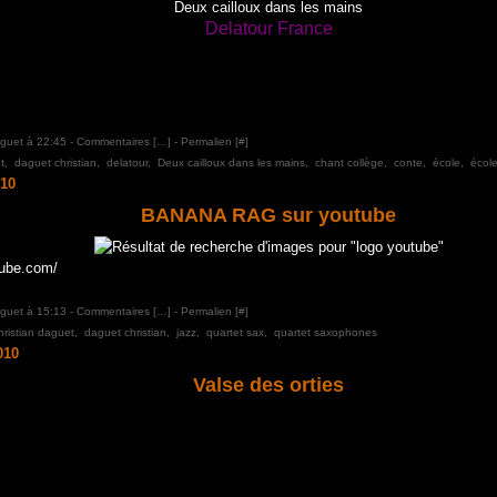
Deux cailloux dans les mains
Delatour France
aguet à 22:45 -
Commentaires [
…
]
- Permalien [
#
]
t
,
daguet christian
,
delatour
,
Deux cailloux dans les mains
,
chant collège
,
conte
,
école
,
école
10
BANANA RAG sur youtube
tube.com/
aguet à 15:13 -
Commentaires [
…
]
- Permalien [
#
]
hristian daguet
,
daguet christian
,
jazz
,
quartet sax
,
quartet saxophones
010
Valse des orties