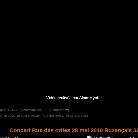
Vidéo réalisée par Alain Myotte.
aguet à 16:33 -
Commentaires [
…
]
- Permalien [
#
]
t
,
daguet
,
daguet christian
,
Rue des orties
,
Valse des orties
Concert Rue des orties 28 mai 2010 Buzançais 3