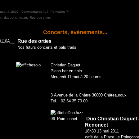
aguet à 18:07 -
Commentaires [
…
]
- Permalien [
#
]
t
,
daguet christian
,
Rue des orties
Concerts, événements...
Rue des orties
Nos futurs concerts et bals trads
Christian Daguet
Piano bar en solo
Mercredi 11 mai à 20 heures
3
Avenue de la Châtre 36000 Châteauroux
Tel. : 02 54 35 70 00
Duo Christian Daguet 
Renoncet
18h30 13 mai 2011
café de la Place Le Poinçonn