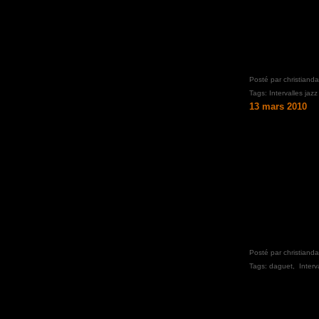
Posté par christiand
Tags:
Intervalles jazz
13 mars 2010
Posté par christiand
Tags:
daguet
,
Interv