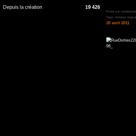
Depuis la création
19 426
Posté par christiand
Tags:
christian dague
20 avril 2011