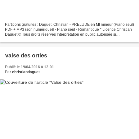
Partitions gratuites : Daguet, Christian - PRELUDE en MI mineur (Piano seul)
PDF + MP3 (son numérique)] - Piano seul - Romantique * Licence Christian
Daguet © Tous droits réservés Interprétation en public autorisée si
déclaration à la SACEM. - Etude pour...
Valse des orties
Publié le 19/04/2016 à 12:01
Par
christiandaguet