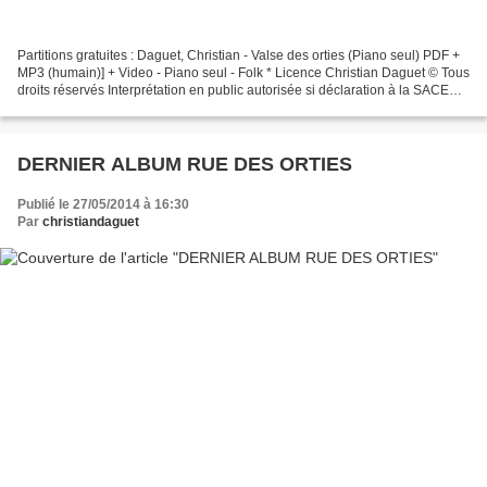
Partitions gratuites : Daguet, Christian - Valse des orties (Piano seul) PDF +
MP3 (humain)] + Video - Piano seul - Folk * Licence Christian Daguet © Tous
droits réservés Interprétation en public autorisée si déclaration à la SACEM.
https://www.free-...
DERNIER ALBUM RUE DES ORTIES
Publié le 27/05/2014 à 16:30
Par
christiandaguet