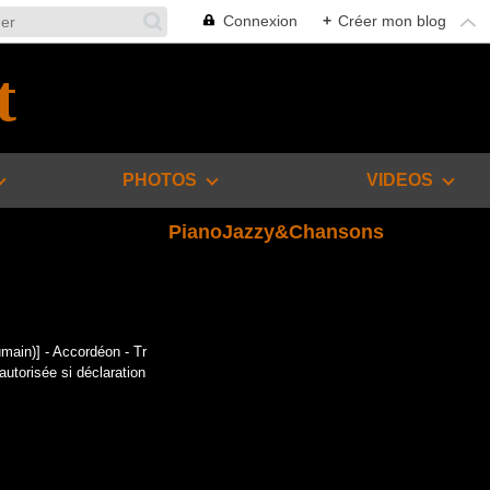
Connexion
+
Créer mon blog
t
PHOTOS
VIDEOS
PianoJazzy&Chansons
umain)] - Accordéon - Tr
autorisée si déclaration