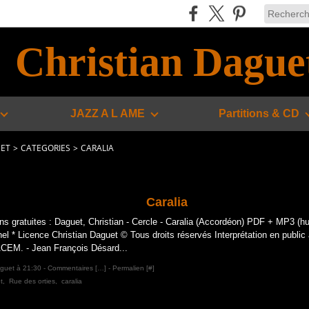
Christian Dague
JAZZ A L AME
Partitions & CD
UET
>
CATEGORIES
>
CARALIA
Caralia
ons gratuites : Daguet, Christian - Cercle - Caralia (Accordéon) PDF + MP3 (h
nel * Licence Christian Daguet © Tous droits réservés Interprétation en public 
ACEM. - Jean François Désard...
aguet à 21:30 -
Commentaires [
…
]
- Permalien [
#
]
t
,
Rue des orties
,
caralia