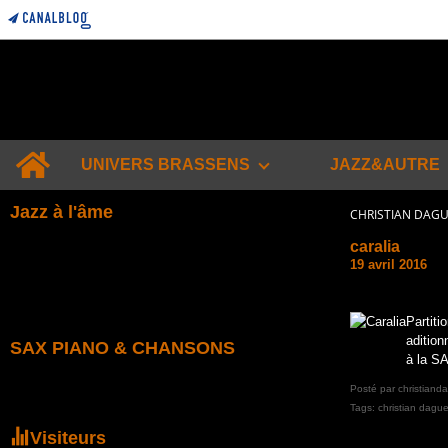
Home
UNIVERS BRASSENS
JAZZ&AUTRE
Jazz à l'âme
CHRISTIAN DAG
caralia
19 avril 2016
Partiti
adition
SAX PIANO & CHANSONS
à la S
Posté par christiand
Tags:
christian dague
Visiteurs