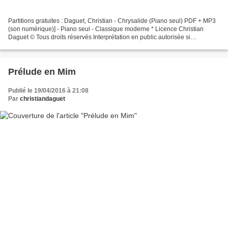
Partitions gratuites : Daguet, Christian - Chrysalide (Piano seul) PDF + MP3
(son numérique)] - Piano seul - Classique moderne * Licence Christian
Daguet © Tous droits réservés Interprétation en public autorisée si
déclaration à la SACEM. - http://ww...
Prélude en Mim
Publié le 19/04/2016 à 21:08
Par
christiandaguet