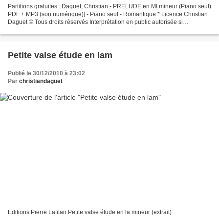
Partitions gratuites : Daguet, Christian - PRELUDE en MI mineur (Piano seul)
PDF + MP3 (son numérique)] - Piano seul - Romantique * Licence Christian
Daguet © Tous droits réservés Interprétation en public autorisée si
déclaration à la SACEM. - Etude pour...
Petite valse étude en lam
Publié le 30/12/2010 à 23:02
Par
christiandaguet
Editions Pierre Lafitan Petite valse étude en la mineur (extrait)