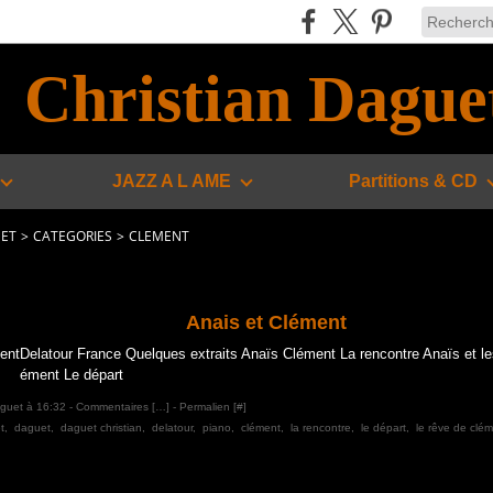
Christian Dague
JAZZ A L AME
Partitions & CD
UET
>
CATEGORIES
>
CLEMENT
Anais et Clément
Delatour France Quelques extraits Anaïs Clément La rencontre Anaïs et les
ément Le départ
aguet à 16:32 -
Commentaires [
…
]
- Permalien [
#
]
t
,
daguet
,
daguet christian
,
delatour
,
piano
,
clément
,
la rencontre
,
le départ
,
le rêve de clé