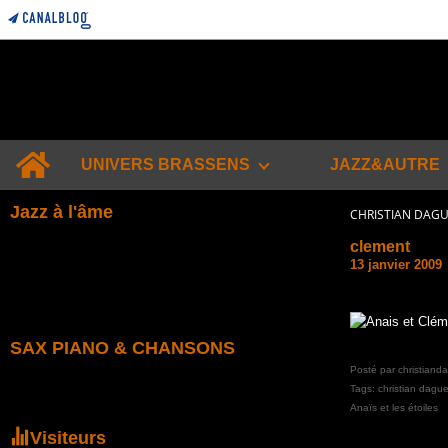
Home
UNIVERS BRASSENS
JAZZ&AUTRE
Jazz à l'âme
CHRISTIAN DAG
clement
13 janvier 2009
SAX PIANO & CHANSONS
Posté par christiand
Tags:
christian dague
Anaïs et les étoiles
Visiteurs