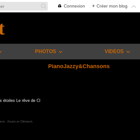
Connexion
+
Créer mon blog
t
PHOTOS
VIDEOS
PianoJazzy&Chansons
 étoiles Le rêve de Cl
ment
,
Anaïs et Clément
,