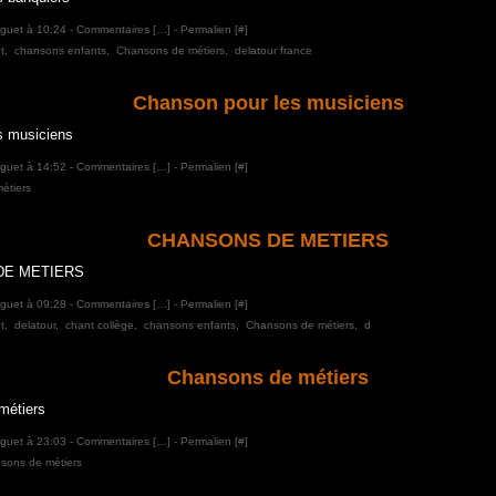
aguet à 10:24 -
Commentaires [
…
]
- Permalien [
#
]
t
,
chansons enfants
,
Chansons de métiers
,
delatour france
Chanson pour les musiciens
s musiciens
aguet à 14:52 -
Commentaires [
…
]
- Permalien [
#
]
étiers
CHANSONS DE METIERS
aguet à 09:28 -
Commentaires [
…
]
- Permalien [
#
]
t
,
delatour
,
chant collège
,
chansons enfants
,
Chansons de métiers
,
d
Chansons de métiers
aguet à 23:03 -
Commentaires [
…
]
- Permalien [
#
]
sons de métiers