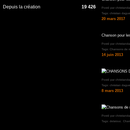
Depuis la création
19 426
Posté par christiand
Tags:
christian dague
20 mars 2017
Chanson pour le
Posté par christiand
Tags:
Chansons de m
14 juin 2013
Posté par christiand
Tags:
christian dague
8 mars 2013
Posté par christiand
Tags:
delatour
,
Chan