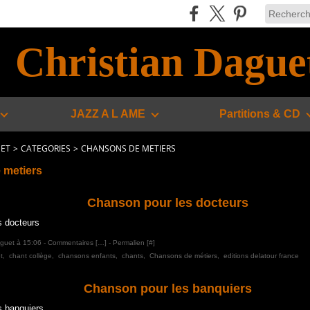
Christian Dague
JAZZ A L AME
Partitions & CD
UET
>
CATEGORIES
>
CHANSONS DE METIERS
 metiers
Chanson pour les docteurs
s docteurs
aguet à 15:06 -
Commentaires [
…
]
- Permalien [
#
]
t
,
chant collège
,
chansons enfants
,
chants
,
Chansons de métiers
,
editions delatour france
Chanson pour les banquiers
s banquiers