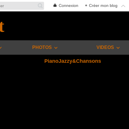
Connexion
+
Créer mon blog
t
PHOTOS
VIDEOS
PianoJazzy&Chansons