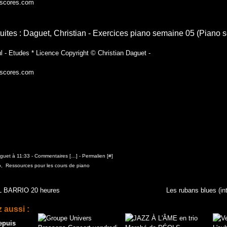
-scores.com
tuites : Daguet, Christian - Exercices piano semaine 05 (Piano s
l - Etudes * Licence Copyright © Christian Daguet -
-scores.com
aguet à 11:33 -
Commentaires [
…
]
- Permalien [
#
]
o
,
Ressources pour les cours de piano
 BARRIO 20 heures
Les rubans blues (int
 aussi :
depuis