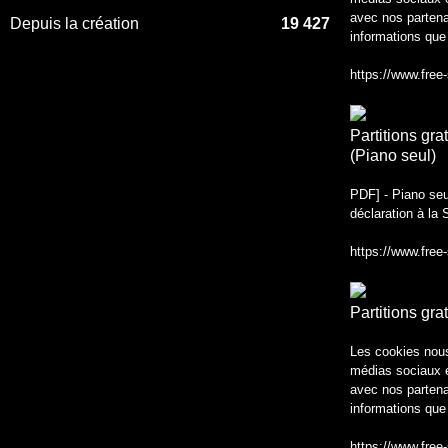
avec nos partena
Depuis la création
19 427
informations que 
https://www.free
Partitions gr
(Piano seul)
PDF] - Piano seul
déclaration à la
https://www.free
Partitions gra
Les cookies nous 
médias sociaux et
avec nos partena
informations que 
https://www.free