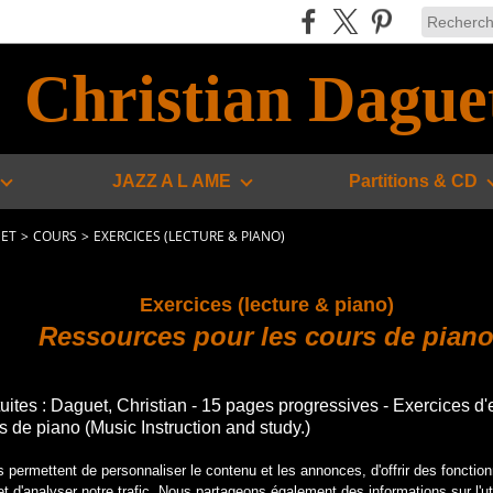
Christian Dague
JAZZ A L AME
Partitions & CD
UET
>
COURS
>
EXERCICES (LECTURE & PIANO)
Exercices (lecture & piano)
Ressources pour les cours de pian
tuites : Daguet, Christian - 15 pages progressives - Exercices d
s de piano (Music Instruction and study.)
permettent de personnaliser le contenu et les annonces, d'offrir des fonction
 d'analyser notre trafic. Nous partageons également des informations sur l'uti