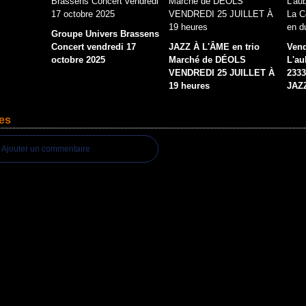
Groupe Univers Brassens
Concert vendredi 17
JAZZ À L'ÂME en trio
Vend
octobre 2025
Marché de DÉOLS
L'au
VENDREDI 25 JUILLET À
2333
19 heures
JAZ
es
Ajouter un commentaire
ail Canalblog
Top articles
Contact
Signaler un abus
C.G.U.
Cookies et donn