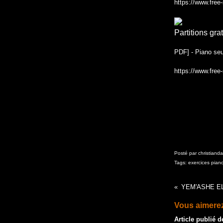
https://www.free
Partitions gra
PDF] - Piano seu
https://www.free
Posté par christiand
Tags:
exercices pian
YEM'ASHE EL
Vous aimerez
Article publié 