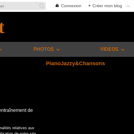
Connexion
+
Créer mon blog
t
PHOTOS
VIDEOS
PianoJazzy&Chansons
o
'entraînement de
nalités relatives aux
lisation de notre site