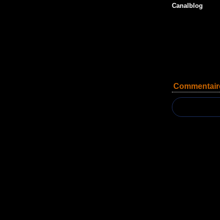
Canalblog
Commentair
Voir le profil de
christiandaguet
sur le port