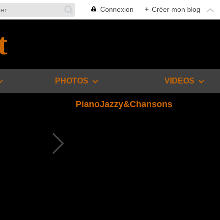
Connexion
+
Créer mon blog
t
PHOTOS
VIDEOS
PianoJazzy&Chansons