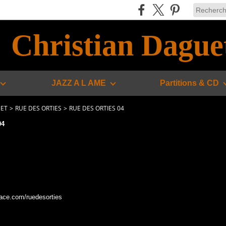
Christian Dague
JAZZ A L AME
Partitions & CD
UET
>
RUE DES ORTIES
>
RUE DES ORTIES 04
04
ace.com/ruedesorties