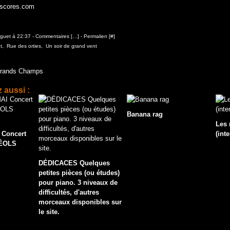
-scores.com
aguet à 22:37 -
Commentaires [
…
]
- Permalien [
#
]
t
,
Rue des orties
,
Un soir de grand vent
Grands Champs
 aussi :
Banana rag
Les 
 Concert
(inte
DÉOLS
DÉDICACES Quelques
petites pièces (ou études)
pour piano. 3 niveaux de
difficultés, d'autres
morceaux disponibles sur
le site.