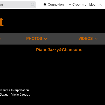
Connexion
+
Créer mon blog
t
PHOTOS
VIDEOS
PianoJazzy&Chansons
éservés Interprétation
Daguet. Vielle à roue :